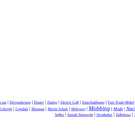
|
|
|
|
|
|
-out
Deregulierung
Deuter
Dialog
Electric Café
Entschuldigung
Fair-Trade-Möbel
Mobbing
Nach
|
|
|
|
|
|
|
|
Mode
Lifestyle
Loyalität
Mammut
Martin Schulz
Mehrwert
|
|
|
|
Selfies
Soziale Netzwerke
Streitkultur
Talkshows