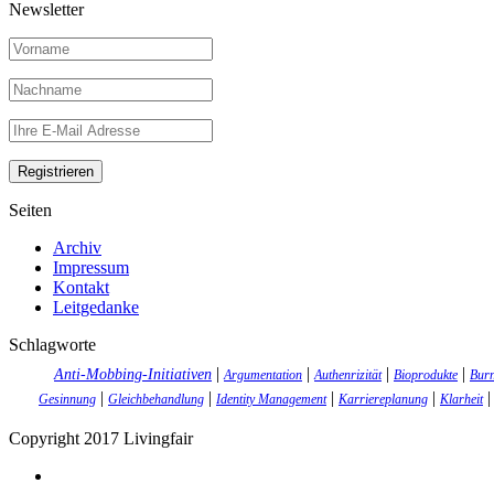
Newsletter
Seiten
Archiv
Impressum
Kontakt
Leitgedanke
Schlagworte
|
|
|
|
Anti-Mobbing-Initiativen
Argumentation
Authenrizität
Bioprodukte
Burn
|
|
|
|
Gesinnung
Gleichbehandlung
Identity Management
Karriereplanung
Klarheit
Copyright 2017 Livingfair