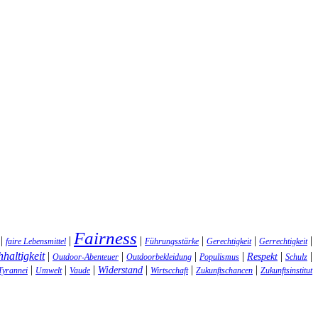
Fairness
|
|
|
|
|
|
faire Lebensmittel
Führungsstärke
Gerechtigkeit
Gerrechtigkeit
haltigkeit
|
|
|
|
|
|
Respekt
Outdoor-Abenteuer
Outdoorbekleidung
Populismus
Schulz
|
|
|
|
|
|
Widerstand
Tyrannei
Umwelt
Vaude
Wirtscchaft
Zukunftschancen
Zukunftsinstitut