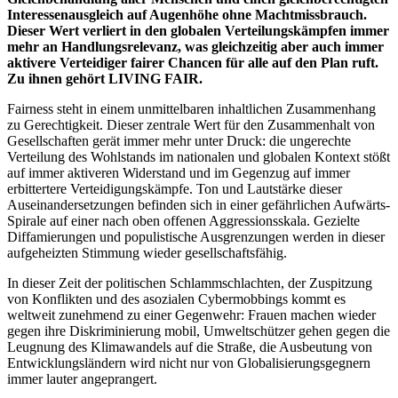
Interessenausgleich auf Augenhöhe ohne Machtmissbrauch.
Dieser Wert verliert in den globalen Verteilungskämpfen immer
mehr an Handlungsrelevanz, was gleichzeitig aber auch immer
aktivere Verteidiger fairer Chancen für alle auf den Plan ruft.
Zu ihnen gehört LIVING FAIR.
Fairness steht in einem unmittelbaren inhaltlichen Zusammenhang
zu Gerechtigkeit. Dieser zentrale Wert für den Zusammenhalt von
Gesellschaften gerät immer mehr unter Druck: die ungerechte
Verteilung des Wohlstands im nationalen und globalen Kontext stößt
auf immer aktiveren Widerstand und im Gegenzug auf immer
erbittertere Verteidigungskämpfe. Ton und Lautstärke dieser
Auseinandersetzungen befinden sich in einer gefährlichen Aufwärts-
Spirale auf einer nach oben offenen Aggressionsskala. Gezielte
Diffamierungen und populistische Ausgrenzungen werden in dieser
aufgeheizten Stimmung wieder gesellschaftsfähig.
In dieser Zeit der politischen Schlammschlachten, der Zuspitzung
von Konflikten und des asozialen Cybermobbings kommt es
weltweit zunehmend zu einer Gegenwehr: Frauen machen wieder
gegen ihre Diskriminierung mobil, Umweltschützer gehen gegen die
Leugnung des Klimawandels auf die Straße, die Ausbeutung von
Entwicklungsländern wird nicht nur von Globalisierungsgegnern
immer lauter angeprangert.